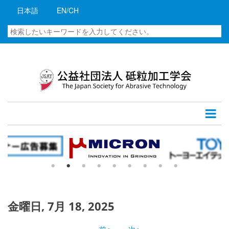
メ
日本語
EN/CH
イ
06
ン
検
コ
索
07
ン
テ
08
ン
ツ
09
に
移
10
動
11
12
13
金曜日, 7月 18, 2025
14
‹‹
前へ
次へ
››