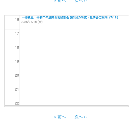
ペ
15
ー
ジ
一部変更：令和７年度関西地区部会 第2回の研究・見学会ご案内（7/18）
16
2025/07/18 (金)
送
り
17
18
19
20
21
22
‹‹
前へ
次へ
››
23
ペ
ー