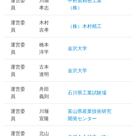
運営委
川畑
中村留精密工業
員
孝志
（株）
運営委
木村
（株）木村精工
員
吉孝
運営委
橋本
金沢大学
員
洋平
運営委
古本
金沢大学
員
達明
運営委
舟田
石川県工業試験場
員
義則
運営委
川堰
富山県産業技術研究
員
宣隆
開発センター
運営委
北山