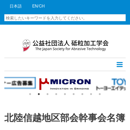
メ
日本語
EN/CH
イ
ン
検
コ
索
ン
テ
ン
ツ
に
移
動
北陸信越地区部会幹事会名簿