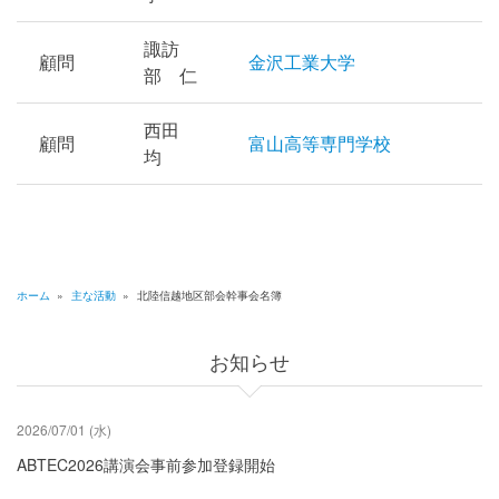
諏訪
顧問
金沢工業大学
部 仁
西田
顧問
富山高等専門学校
均
ホーム
»
主な活動
»
北陸信越地区部会幹事会名簿
パ
ン
お知らせ
く
ず
2026/07/01 (水)
ABTEC2026講演会事前参加登録開始