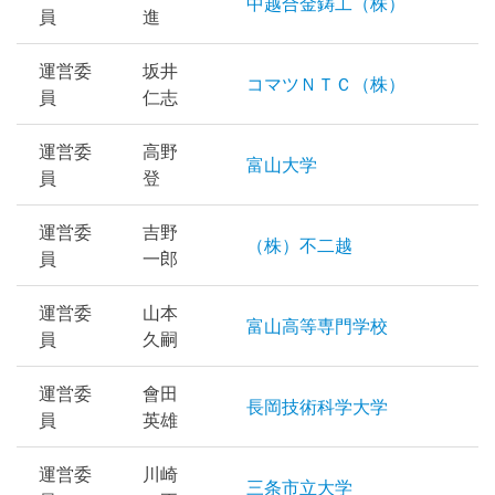
中越合金鋳工（株）
員
進
運営委
坂井
コマツＮＴＣ（株）
員
仁志
運営委
高野
富山大学
員
登
運営委
吉野
（株）不二越
員
一郎
運営委
山本
富山高等専門学校
員
久嗣
運営委
會田
長岡技術科学大学
員
英雄
運営委
川崎
三条市立大学