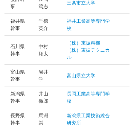
三条市立大学
簿
事
篤志
福井県
千徳
福井工業高等専門学
幹事
英介
校
（株）東振精機
石川県
中村
（株）東振テクニカ
幹事
翔太
ル
富山県
岩井
富山県立大学
幹事
学
新潟県
井山
長岡工業高等専門学
幹事
徹郎
校
長野県
馬淵
新潟県工業技術総合
幹事
崇
研究所