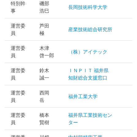
特別幹
磯部
長岡技術科学大学
事
浩巳
運営委
芦田
産業技術総合研究所
員
極
運営委
木津
（株）アイテック
員
啓一郎
運営委
鈴木
ＩＮＰＩＴ 福井県
員
誠一
知財総合支援窓口
運営委
西岡
福井工業大学
員
岳
運営委
橋本
福井県工業技術セン
員
賢樹
ター