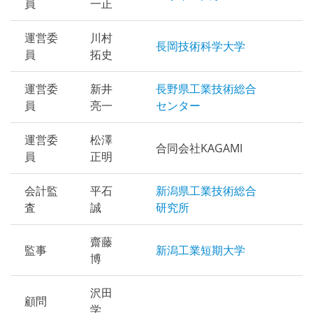
員
一正
運営委
川村
長岡技術科学大学
員
拓史
運営委
新井
長野県工業技術総合
員
亮一
センター
運営委
松澤
合同会社KAGAMI
員
正明
会計監
平石
新潟県工業技術総合
査
誠
研究所
齋藤
監事
新潟工業短期大学
博
沢田
顧問
学