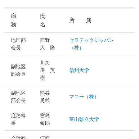
北
陸
職
氏
所 属
務
名
信
越
地区部
西野
セラテックジャパン
会長
入 隆
（株）
地
区
川久
副地区
保 英
信州大学
部
部会長
樹
会
副地区
熊谷
幹
マコー（株）
部会長
勇雄
事
庶務幹
宮島
富山県立大学
会
事
敏郎
名
会計幹
江面