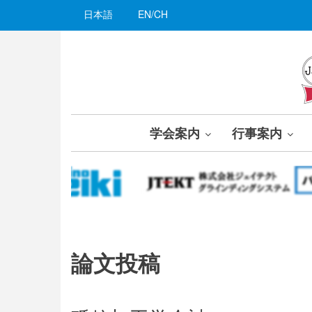
メ
日本語
EN/CH
イ
ン
コ
ン
テ
ン
ツ
学会案内
行事案内
に
移
動
論文投稿
論