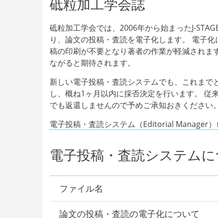
砥粒加工学会誌
文
投
砥粒加工学会では、2006年から始まったJ-STA
り、論文の投稿・査読を電子化します。 電子
稿
稿の印刷が不要となり著者の作業が軽減されま
ながると期待されます。
新しい電子投稿・査読システムでも、これまでと
し、概ね1ヶ月以内に採否決定を行います。 従
でも返還しませんので予めご承知おきください
電子投稿・査読システム（Editorial Manage
電子投稿・査読システムに
ファイル名
論文の投稿・査読の電子化について