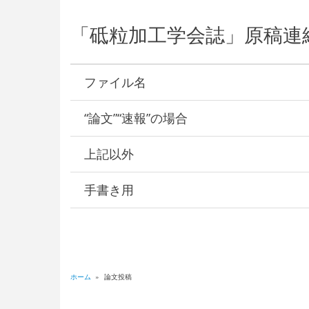
「砥粒加工学会誌」原稿連
ファイル名
“論文”“速報”の場合
上記以外
手書き用
ホーム
»
論文投稿
パ