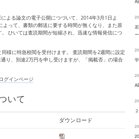
A
GEによる論文の電子公開につづいて、2014年3月1日よ
20
化によって、書類の郵送に要する時間が無くなり、また原
若
す。 ひいては査読期間が短縮され、迅速な情報発信につ
ー
20
同様に特急校閲を受付けます。 査読期間を2週間に設定
来通り、別途2万円を申し受けますが、「掲載否」の場合
学
。
20
r）ログインページ
A
ついて
20
２
ダウンロード
20
2