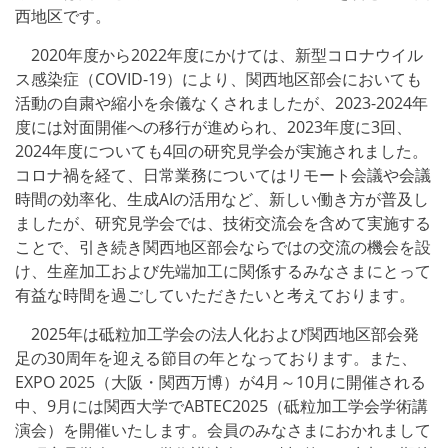
西地区です。
2020年度から2022年度にかけては、新型コロナウイル
ス感染症（COVID-19）により、関西地区部会においても
活動の自粛や縮小を余儀なくされましたが、2023-2024年
度には対面開催への移行が進められ、2023年度に3回、
2024年度についても4回の研究見学会が実施されました。
コロナ禍を経て、日常業務についてはリモート会議や会議
時間の効率化、生成AIの活用など、新しい働き方が普及し
ましたが、研究見学会では、技術交流会を含めて実施する
ことで、引き続き関西地区部会ならではの交流の機会を設
け、生産加工および先端加工に関係するみなさまにとって
有益な時間を過ごしていただきたいと考えております。
2025年は砥粒加工学会の法人化および関西地区部会発
足の30周年を迎える節目の年となっております。また、
EXPO 2025（大阪・関西万博）が4月～10月に開催される
中、9月には関西大学でABTEC2025（砥粒加工学会学術講
演会）を開催いたします。会員のみなさまにおかれまして