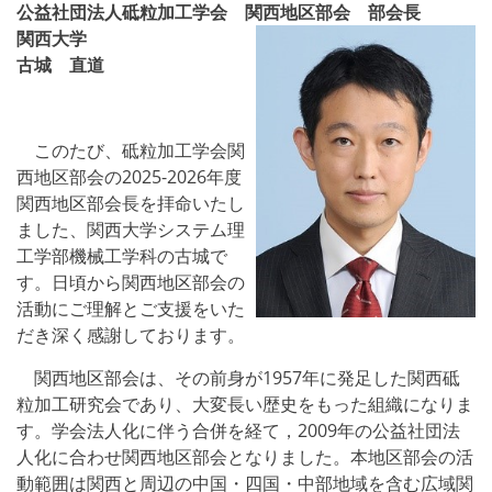
関
公益社団法⼈砥粒加⼯学会 関西地区部会 部会長
関西大学
西
古城 直道
地
区
このたび、砥粒加工学会関
部
西地区部会の2025-2026年度
関西地区部会長を拝命いたし
会
ました、関西大学システム理
工学部機械工学科の古城で
長
す。日頃から関西地区部会の
挨
活動にご理解とご支援をいた
だき深く感謝しております。
拶
関西地区部会は、その前身が1957年に発足した関西砥
粒加工研究会であり、大変長い歴史をもった組織になりま
す。学会法人化に伴う合併を経て，2009年の公益社団法
人化に合わせ関西地区部会となりました。本地区部会の活
動範囲は関西と周辺の中国・四国・中部地域を含む広域関