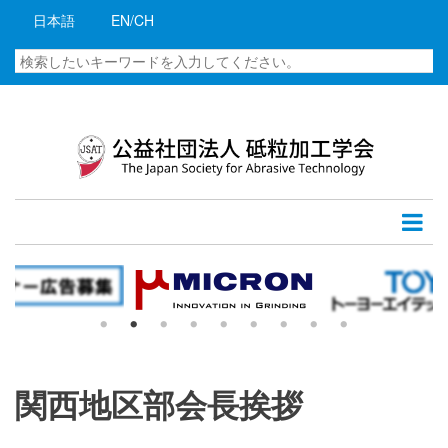
メ
日本語
EN/CH
イ
ン
検
コ
索
ン
テ
ン
ツ
に
移
動
関西地区部会長挨拶