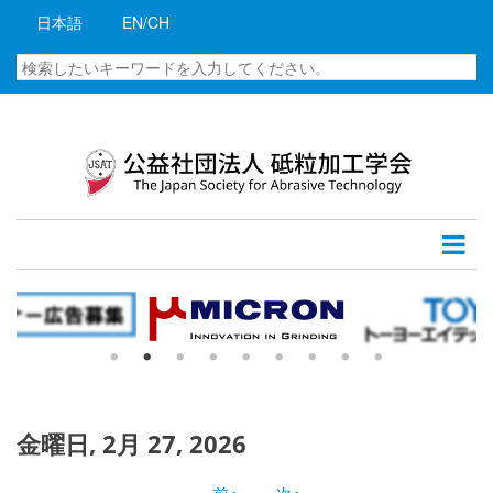
メ
07
日本語
EN/CH
イ
ン
検
08
コ
索
ン
09
テ
ン
10
ツ
に
11
移
12
動
13
14
15
金曜日, 2月 27, 2026
16
‹‹
前へ
次へ
››