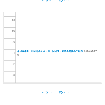
ペ
ー
17
ジ
送
18
り
19
20
令和８年度 地区部会大会・第１回研究・見学会開催のご案内
2026/02/27
21
(金)
22
23
‹‹
前へ
次へ
››
ペ
ー