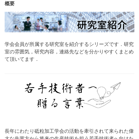
連
概要
載
学会会員が所属する研究室を紹介するシリーズです．研究
室の雰囲気，研究内容，連絡先などを分かりやすくまとめ
て頂いてます．
長年にわたり砥粒加工学会の活動を牽引されて来られた偉
大な先輩方から将来の生産技術を担う若手技術者へ向けた