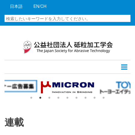
メ
日本語
EN/CH
イ
ン
検
コ
索
ン
テ
ン
ツ
に
移
動
連載