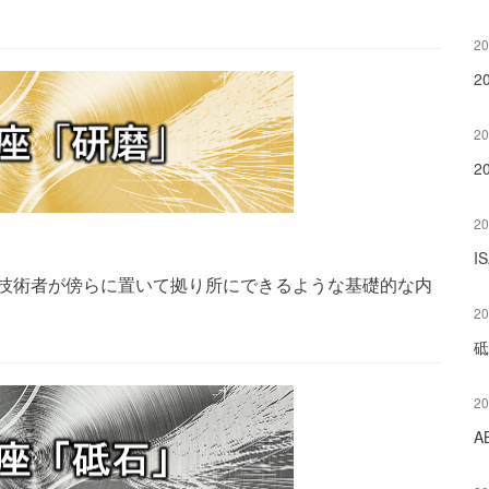
20
2
20
2
20
I
”技術者が傍らに置いて拠り所にできるような基礎的な内
20
砥
20
A