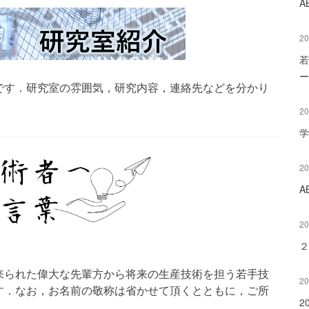
A
20
若
ー
です．研究室の雰囲気，研究内容，連絡先などを分かり
20
学
20
A
20
２
来られた偉大な先輩方から将来の生産技術を担う若手技
20
す．なお，お名前の敬称は省かせて頂くとともに，ご所
2