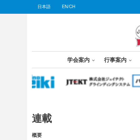
メ
日本語
EN/CH
イ
ン
コ
ン
テ
ン
ツ
学会案内
行事案内
に
移
動
連載
連
概要