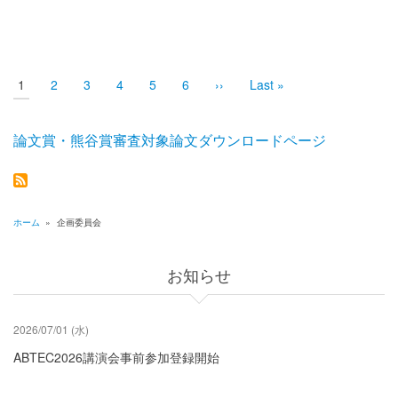
ペ
ー
ジ
送
カ
1
Page
2
Page
3
Page
4
Page
5
Page
6
次
››
最
Last »
レ
ペ
終
り
ン
ー
ペ
ト
ジ
ー
ペ
ジ
論文賞・熊谷賞審査対象論文ダウンロードページ
ー
ジ
ホーム
»
企画委員会
パ
ン
お知らせ
く
ず
2026/07/01 (水)
ABTEC2026講演会事前参加登録開始