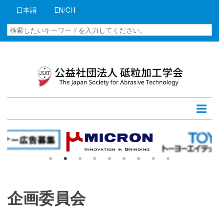
メ
日本語
EN/CH
イ
ン
検
コ
索
ン
テ
ン
ツ
に
移
動
企画委員会