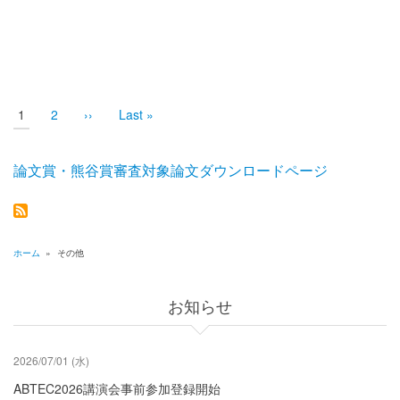
ペ
ー
ジ
送
カ
1
Page
2
次
››
最
Last »
レ
ペ
終
り
ン
ー
ペ
ト
ジ
ー
ペ
ジ
論文賞・熊谷賞審査対象論文ダウンロードページ
ー
ジ
ホーム
»
その他
パ
ン
お知らせ
く
ず
2026/07/01 (水)
ABTEC2026講演会事前参加登録開始