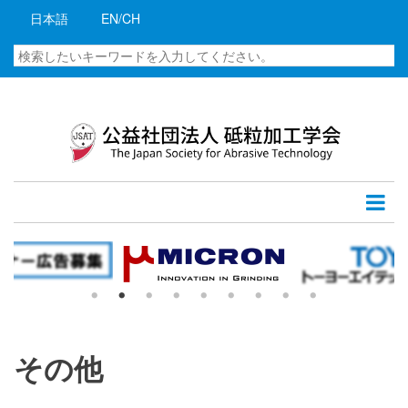
メ
日本語
EN/CH
イ
ン
検
コ
索
ン
テ
ン
ツ
に
移
動
その他