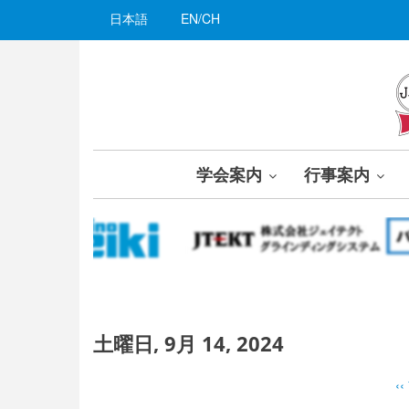
メ
日本語
EN/CH
イ
ン
コ
ン
テ
ン
ツ
学会案内
行事案内
に
移
動
土曜日, 9月 14, 2024
‹‹
ペ