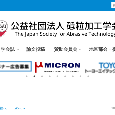
学会誌
論文投稿
賛助会員会
地区部会・
前へ
次へ
››
20