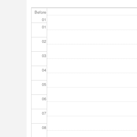
ー
ジ
Before
送
01
り
01
02
03
04
05
06
07
08