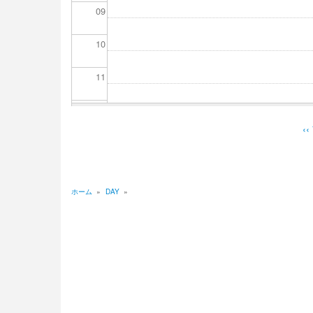
09
10
11
12
‹‹
ペ
13
ー
ジ
14
送
ホーム
»
DAY
»
り
パ
15
ン
16
く
17
ず
18