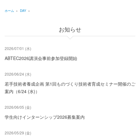
ジ
送
ホーム
»
DAY
»
09
り
パ
ン
10
お知らせ
く
11
ず
2026/07/01 (水)
12
ABTEC2026講演会事前参加登録開始
13
2026/06/24 (水)
若手技術者養成企画 第1回ものづくり技術者育成セミナー開催のご
14
案内（6/24 (水)）
15
2026/06/05 (金)
16
学生向けインターンシップ2026募集案内
17
2026/05/29 (金)