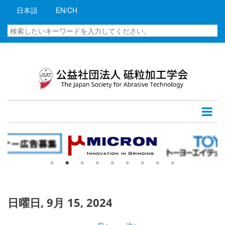
メ
日本語
EN/CH
イ
ン
検
コ
索
ン
テ
ン
ツ
に
移
動
日曜日, 9月 15, 2024
‹‹
前へ
次へ
››