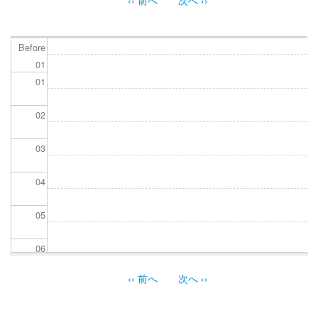
ペ
ー
ジ
Before
送
01
り
01
02
03
04
05
06
‹‹
前へ
次へ
››
07
ペ
ー
08