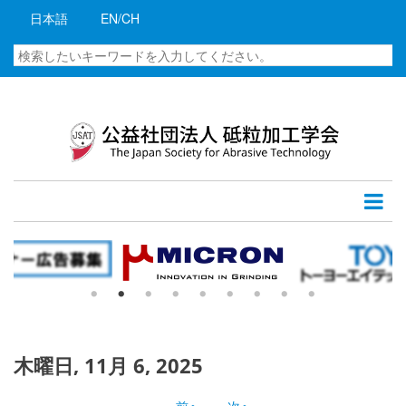
メ
01
日本語
EN/CH
イ
01
ン
検
コ
索
02
ン
テ
03
ン
ツ
04
に
移
05
動
06
07
08
木曜日, 11月 6, 2025
09
‹‹
前へ
次へ
››