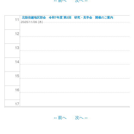
ペ
10
ー
ジ
北陸信越地区部会 令和7年度 第2回 研究・見学会 開催のご案内
11
2025/11/06 (木)
送
り
12
13
14
15
16
17
‹‹
前へ
次へ
››
18
ペ
ー
19