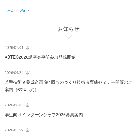
ジ
送
ホーム
»
DAY
»
20
り
パ
21
ン
お知らせ
く
22
ず
2026/07/01 (水)
23
ABTEC2026講演会事前参加登録開始
2026/06/24 (水)
若手技術者養成企画 第1回ものづくり技術者育成セミナー開催のご
案内（6/24 (水)）
2026/06/05 (金)
学生向けインターンシップ2026募集案内
2026/05/29 (金)