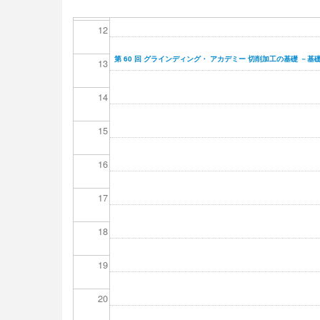
ー
ジ
12
送
り
第 60 回 グラインディング・ アカデミー 切削加工の基礎 －基
13
14
15
16
17
18
19
20