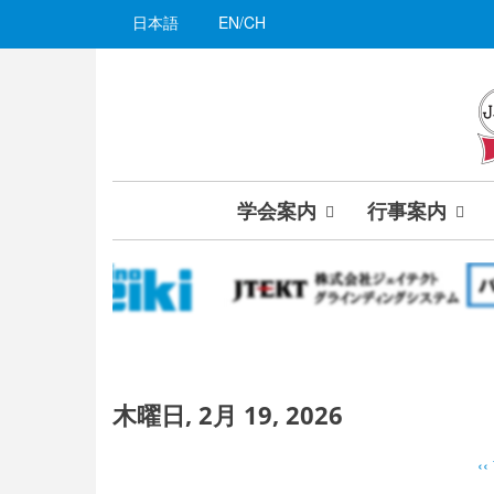
メ
日本語
02
EN/CH
イ
ン
03
コ
ン
04
テ
ン
05
ツ
学会案内
行事案内
に
06
移
動
07
08
09
木曜日, 2月 19, 2026
10
‹‹
ペ
11