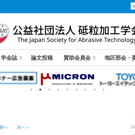
学会誌
論文投稿
賛助会員会
地区部会・
前へ
次へ
››
20