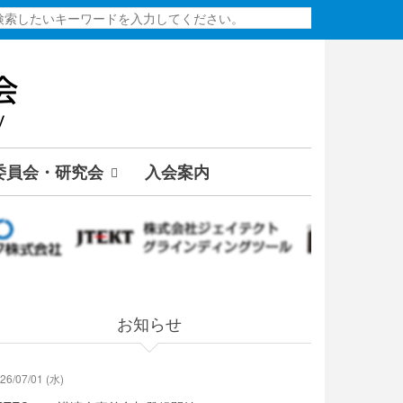
検
索
委員会・研究会
入会案内
お知らせ
26/07/01 (水)