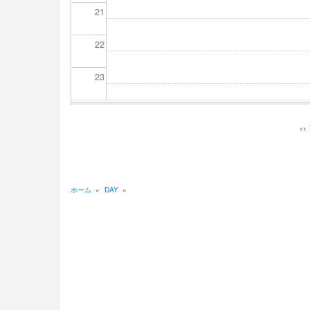
21
22
23
‹‹
ペ
ー
ジ
送
ホーム
»
DAY
»
り
パ
ン
く
ず