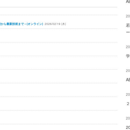
A
20
礎から最新技術まで－(オンライン)
2026/02/19 (木)
若
ー
20
学
20
A
20
２
20
2