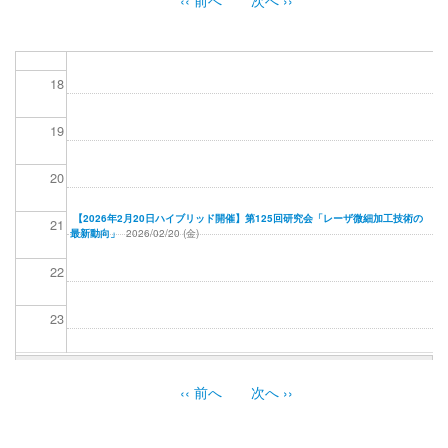
ペ
ー
17
ジ
送
18
り
19
20
【2026年2月20日ハイブリッド開催】第125回研究会「レーザ微細加工技術の
21
最新動向」
2026/02/20 (金)
22
23
‹‹
前へ
次へ
››
ペ
ー