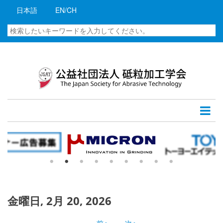
メ
07
日本語
EN/CH
イ
ン
検
08
コ
索
ン
09
テ
ン
10
ツ
に
11
移
12
動
13
14
15
金曜日, 2月 20, 2026
16
‹‹
前へ
次へ
››