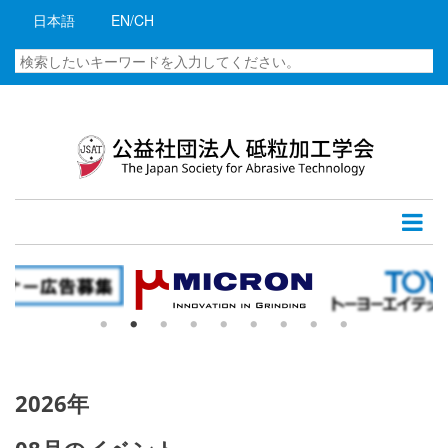
メ
日本語
EN/CH
イ
ン
検
コ
索
ン
テ
ン
ツ
に
移
動
2026年