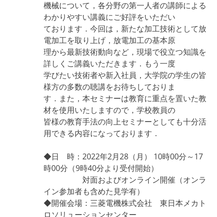
機械について，各分野の第一人者の講師による
わかりやすい講義にご好評をいただい
ております．今回は，新たな加工技術として放
電加工を取り上げ，放電加工の基本原
理から最新技術動向など，現場で役立つ知識を
詳しくご講義いただきます．もう一度
学びたい技術者や新入社員，大学院の学生の皆
様方の多数の聴講をお待ちしておりま
す．また，本セミナーは教育に重点を置いた教
材を使用いたしますので，学校教員の
皆様の教育手法の向上セミナーとしても十分活
用できる内容になっております．
◆日 時：2022年2月28（月） 10時00分～17
時00分（9時40分より受付開始）
対面およびオンライン開催（オンラ
イン参加者も含めた見学有）
◆開催会場：三菱電機株式会社 東日本メカト
ロソリューションセンター