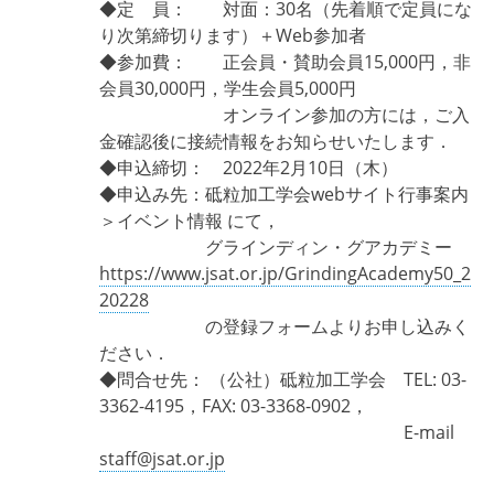
◆定 員： 対面：30名（先着順で定員にな
り次第締切ります）＋Web参加者
◆参加費： 正会員・賛助会員15,000円，非
会員30,000円，学生会員5,000円
オンライン参加の方には，ご入
金確認後に接続情報をお知らせいたします．
◆申込締切： 2022年2月10日（木）
◆申込み先：砥粒加工学会webサイト行事案内
＞イベント情報 にて，
グラインディン・グアカデミー
https://www.jsat.or.jp/GrindingAcademy50_2
20228
の登録フォームよりお申し込みく
ださい．
◆問合せ先： （公社）砥粒加工学会 TEL: 03-
3362-4195，FAX: 03-3368-0902，
E-mail
staff@jsat.or.jp