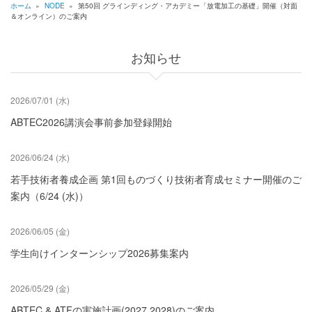
ホーム
»
NODE
»
第50回 グラインディング・アカデミー「放電加工の基礎」開催（対面
＆オンライン）のご案内
パ
ン
お知らせ
く
ず
2026/07/01 (水)
ABTEC2026講演会事前参加登録開始
2026/06/24 (水)
若手技術者養成企画 第1回ものづくり技術者育成セミナー開催のご
案内（6/24 (水)）
2026/06/05 (金)
学生向けインターンシップ2026募集案内
2026/05/29 (金)
ABTEC & ATFの実施計画(2027,2028)のご案内