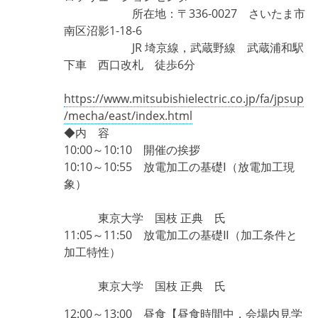
所在地：〒336-0027 さいたま市
南区沼影1‐18‐6
JR 埼京線，武蔵野線 武蔵浦和駅
下車 西口改札 徒歩6分
https://www.mitsubishielectric.co.jp/fa/jpsup
/mecha/east/index.html
◆内 容
10:00～10:10 開催の挨拶
10:10～10:55 放電加工の基礎Ⅰ（放電加工現
象）
東京大学 国枝 正典 氏
11:05～11:50 放電加工の基礎Ⅱ（加工条件と
加工特性）
東京大学 国枝 正典 氏
12:00～13:00 昼食【昼食時間中，会場内見学