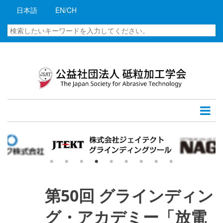
メ
日本語
EN/CH
イ
ン
検
コ
索
ン
テ
ン
ツ
に
移
動
第50回 グラインディン
グ・アカデミー「放電