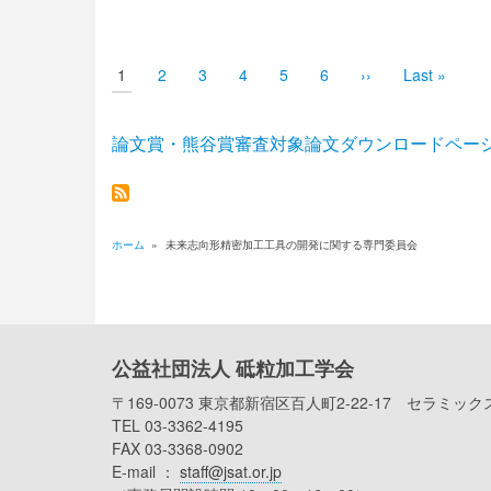
ペ
ー
ジ
送
カ
1
Page
2
Page
3
Page
4
Page
5
Page
6
次
››
最
Last »
レ
ペ
終
り
ン
ー
ペ
ト
ジ
ー
ペ
ジ
論文賞・熊谷賞審査対象論文ダウンロードペー
ー
ジ
ホーム
»
未来志向形精密加工工具の開発に関する専門委員会
パ
ン
く
公益社団法人 砥粒加工学会
ず
〒169-0073 東京都新宿区百人町2-22-17 セラミック
TEL 03-3362-4195
FAX 03-3368-0902
E-mail ：
staff@jsat.or.jp