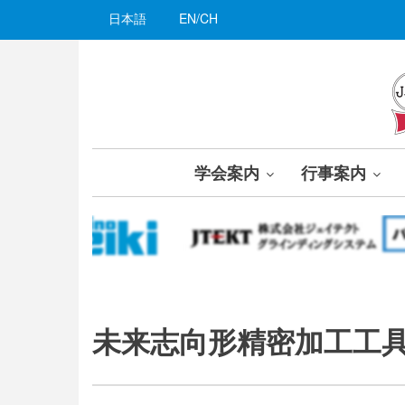
メ
日本語
EN/CH
イ
ン
コ
ン
テ
ン
ツ
学会案内
行事案内
に
移
動
未来志向形精密加工工