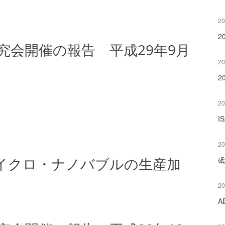
20
2
研究会開催の報告 平成29年9月
20
2
20
I
20
マイクロ・ナノバブルの生産加
砥
20
A