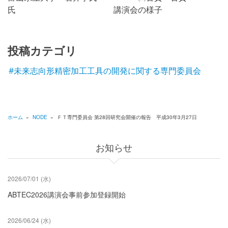
氏 講演会の様子
月
2
投稿カテゴリ
7
日
未来志向形精密加工工具の開発に関する専門委員会
ホーム
»
NODE
»
ＦＴ専門委員会 第28回研究会開催の報告 平成30年3月27日
パ
ン
お知らせ
く
ず
2026/07/01 (水)
ABTEC2026講演会事前参加登録開始
2026/06/24 (水)