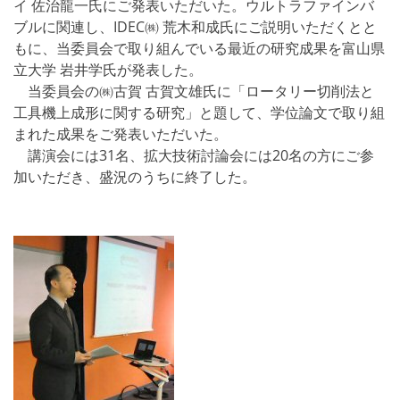
専
イ 佐治龍一氏にご発表いただいた。ウルトラファインバ
ブルに関連し、IDEC㈱ 荒木和成氏にご説明いただくとと
門
もに、当委員会で取り組んでいる最近の研究成果を富山県
立大学 岩井学氏が発表した。
委
当委員会の㈱古賀 古賀文雄氏に「ロータリー切削法と
員
工具機上成形に関する研究」と題して、学位論文で取り組
まれた成果をご発表いただいた。
会
講演会には31名、拡大技術討論会には20名の方にご参
第
加いただき、盛況のうちに終了した。
2
8
回
研
究
会