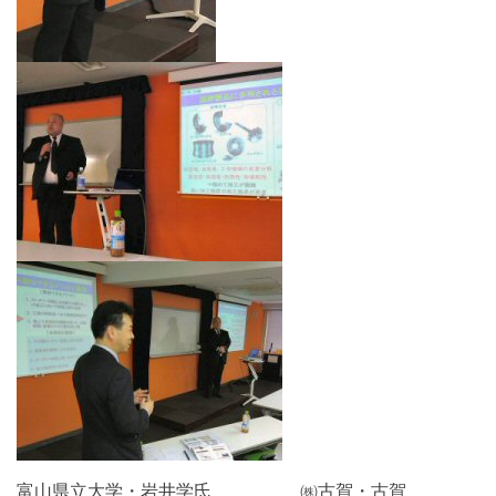
開
催
の
報
告
平
成
3
0
年
3
富山県立大学・岩井学氏 ㈱古賀・古賀