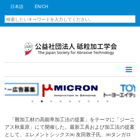
メ
日本語
EN/CH
イ
ン
検
コ
索
ン
テ
ン
ツ
に
移
動
Ｆ
「難加工材の高能率加工法の提案」をテーマに「ジーニ
アス秋葉原」にて開催した。最新工具および加工法の提案
Ｔ
として、エレメントシックス㈱ 友田敦子氏、㈱タンガロ