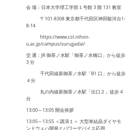
会 場：日本大学理工学部１号館 3 階 131 教室
〒101-8308 東京都千代田区神田駿河台1-
8-14
https://www.cst.nihon-
u.ac.jp/campus/surugadai/
交 通：JR 御茶ノ水駅「御茶ノ水橋口」から徒歩
3 分
千代田線新御茶ノ水駅「B1 口」から徒歩
４分
丸の内線新御茶ノ水駅「出口２」徒歩 4
分
13:00～13:05 開会挨拶
13:05～13:55 ＜講演１＞ 大型単結晶ダイヤモ
ンドウェハ開発とパワーデバイス応用