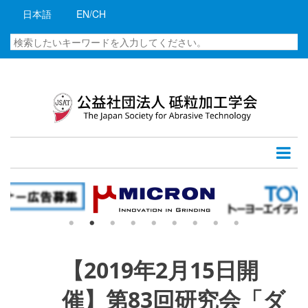
メ
日本語
EN/CH
イ
ン
検
コ
索
ン
テ
ン
ツ
に
移
動
【2019年2月15日開
催】第83回研究会「ダ