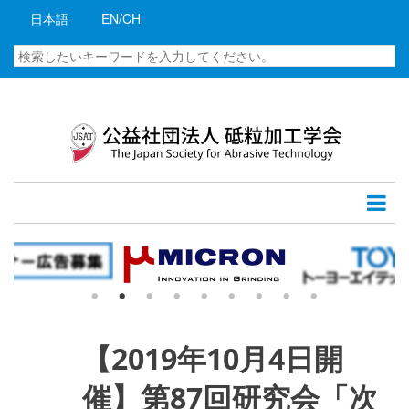
メ
日本語
EN/CH
イ
ン
検
コ
索
ン
テ
ン
ツ
に
移
動
【2019年10月4日開
催】第87回研究会「次