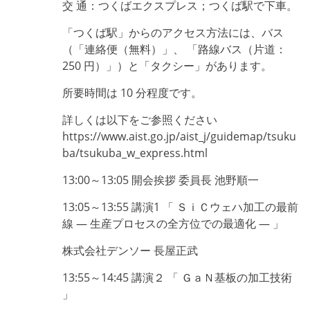
交 通：つくばエクスプレス；つくば駅で下車。
「つくば駅」からのアクセス方法には、バス
（「連絡便（無料）」、 「路線バス（片道：
250 円）」）と「タクシー」があります。
所要時間は 10 分程度です。
詳しくは以下をご参照ください
https://www.aist.go.jp/aist_j/guidemap/tsuku
ba/tsukuba_w_express.html
13:00～13:05 開会挨拶 委員長 池野順一
13:05～13:55 講演1 「 ＳｉＣウェハ加工の最前
線 ― 生産プロセスの全方位での最適化 ― 」
株式会社デンソー 長屋正武
13:55～14:45 講演２ 「 ＧａＮ基板の加工技術
」