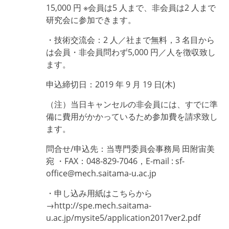
15,000 円 ※会員は5 人まで、非会員は2 人まで
研究会に参加できます。
・技術交流会：2 人／社まで無料，3 名目から
は会員・非会員問わず5,000 円／人を徴収致し
ます。
申込締切日：2019 年 9 月 19 日(木)
（注）当日キャンセルの非会員には、すでに準
備に費用がかかっているため参加費を請求致し
ます。
問合せ/申込先：当専門委員会事務局 田附宙美
宛 ・FAX：048-829-7046，E-mail : sf-
office@mech.saitama-u.ac.jp
・申し込み用紙はこちらから
→http://spe.mech.saitama-
u.ac.jp/mysite5/application2017ver2.pdf