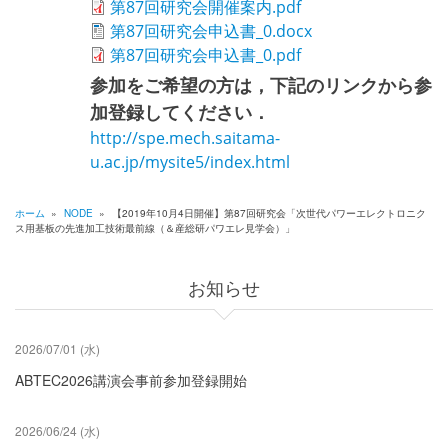
第87回研究会開催案内.pdf
第87回研究会申込書_0.docx
第87回研究会申込書_0.pdf
参加をご希望の方は，下記のリンクから参
加登録してください．
http://spe.mech.saitama-
u.ac.jp/mysite5/index.html
ホーム
»
NODE
»
【2019年10月4日開催】第87回研究会「次世代パワーエレクトロニク
ス用基板の先進加工技術最前線（＆産総研パワエレ見学会）」
パ
ン
お知らせ
く
ず
2026/07/01 (水)
ABTEC2026講演会事前参加登録開始
2026/06/24 (水)