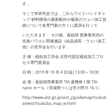
す．
そこで本研究会では，これらワイドバンドギャ
ップ 材料開発の最新動向や最新のウェハ加工技
術について各専門家の方々に講演を行って
いただきます． その後、産総研 西事業所内の
先進パワエレ関連施設（結晶成長・ウェハ加工
他）の見学会を行います．
主 催：砥粒加工学会 次世代固定砥粒加工プロ
セス専門委員会
日 時：2019 年 10 月 4 日(金) 13:00～18:00
会 場：産総研西事業所 TIA 連携棟１階 TIA-
nano ホール（茨城県つくば市小野川 16-1）
http://www.aist.go.jp/aist_j/guidemap/tsukub
a/west/tsukuba_map_w.html