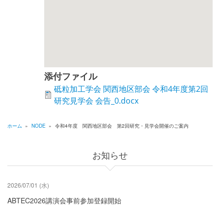
添付ファイル
砥粒加工学会 関西地区部会 令和4年度第2回
研究見学会 会告_0.docx
ホーム
»
NODE
»
令和4年度 関西地区部会 第2回研究・見学会開催のご案内
パ
ン
お知らせ
く
ず
2026/07/01 (水)
ABTEC2026講演会事前参加登録開始