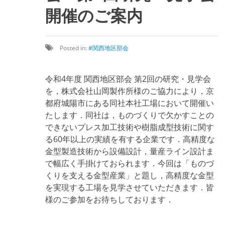
開催のご案内
Posted in:
関西地区部会
令和
4
年度
関西地区部会
第
2
回の研究・見学会
を，株式会社山岡製作所様のご協力により，京
都府城陽市にある同社本社工場において開催い
たします．
同社は，ものづくりで欠かすことの
できないプレス加工技術や樹脂成型技術に関す
る
60
年以上の実績を有する企業です．高精度な
金型製造技術から設備設計，量産ライン設計ま
で幅広く手掛けておられます．今回
は「ものづ
くりを支える金型産業
」と題し，高精度な金型
を実現する工場を見学させていただきます．皆
様のご参加をお待ちしております
．