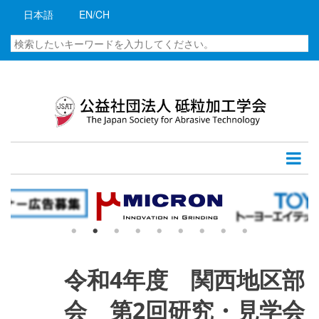
メ
日本語
EN/CH
イ
ン
検
コ
索
ン
テ
ン
ツ
に
移
動
令和4年度 関西地区部
会 第2回研究・見学会