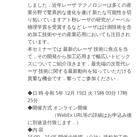
しました．近年レーザ テクノロジーは多くの産
業分野で驚異的な進化を遂げ 新たな可能性を切
り拓いていますアト秒レーザの研究がノーベル
物理学賞を受賞するなど レーザは計測技術を含
め加工技術やその産業応用においても注目され
ています。
本セミナーでは 最新のレーザ 技術に焦点を当
て，その開発から加工応用まで幅広いトピック
スについてご紹介頂きます．最先端の次世代レ
ーザ 技術に関する最新動向を知っていただける
貴重な機会です．奮ってご参加ください．
◆日 時 令和 5年 12月 19日 火 15時 00分 17時
25分
◆開催方式 オンライン開催
（WebEx URL等の詳細はお申込み後
に別途送付致します．）
◆内 容
15:00～15:05 開催の挨拶 （公社）砥粒加工学