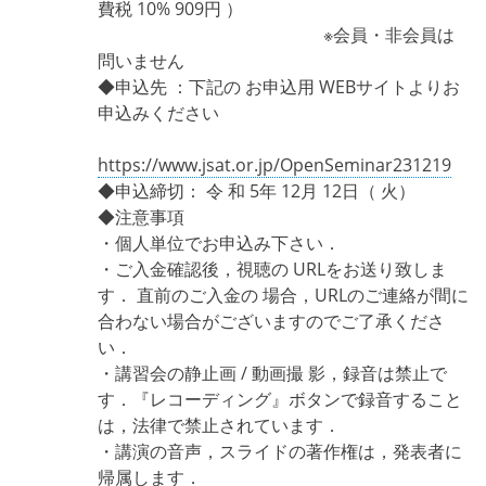
費税 10% 909円 ）
※会員・非会員は
問いません
◆申込先 ：下記の お申込用 WEBサイトよりお
申込みください
https://www.jsat.or.jp/OpenSeminar231219
◆申込締切： 令 和 5年 12月 12日（ 火）
◆注意事項
・個人単位でお申込み下さい．
・ご入金確認後，視聴の URLをお送り致しま
す． 直前のご入金の 場合，URLのご連絡が間に
合わない場合がございますのでご了承くださ
い．
・講習会の静止画 / 動画撮 影，録音は禁止で
す．『レコーディング』ボタンで録音すること
は，法律で禁止されています．
・講演の音声，スライドの著作権は，発表者に
帰属します．