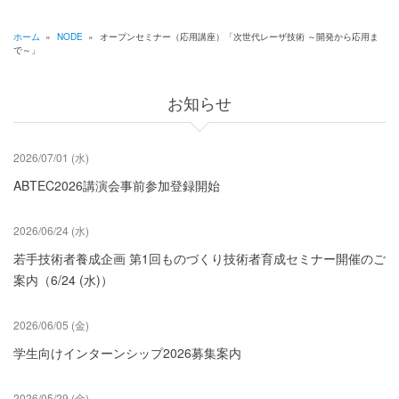
ホーム
»
NODE
»
オープンセミナー（応用講座）「次世代レーザ技術 ～開発から応用ま
で～」
パ
ン
お知らせ
く
ず
2026/07/01 (水)
ABTEC2026講演会事前参加登録開始
2026/06/24 (水)
若手技術者養成企画 第1回ものづくり技術者育成セミナー開催のご
案内（6/24 (水)）
2026/06/05 (金)
学生向けインターンシップ2026募集案内
2026/05/29 (金)