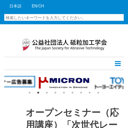
メ
日本語
EN/CH
イ
ン
検
コ
索
ン
テ
ン
ツ
に
移
動
オープンセミナー（応
用講座）「次世代レー