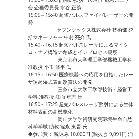
会 企画委員長 水谷 正義
15:05～15:40 超短パルスファイバレーザーの開
発
セブンシックス株式会社 技術部 統
括マネージャー 中村 亮介 氏
15:40～16:15 超短パルスレーザによるマイク
ロ・ナノ構造の創成とインプロセス観察
東京都市大学理工学部機械工学科
准教授 小玉 脩平 氏
16:15～16:50 医療機器への応用を目指したレー
ザ誘起湿式表面改質法の開発
三条市立大学工学部技術・経営工
学科 准教授 江面 篤志 氏
16:50～17:25 超短パルスレーザ照射による生体
材料表面の高機能化
岡山大学学術研究院環境生命自然
科学学域 助教 篠永 東吾 氏
◆参加費： 税込み 10,000円 (税抜き 9,091円 消