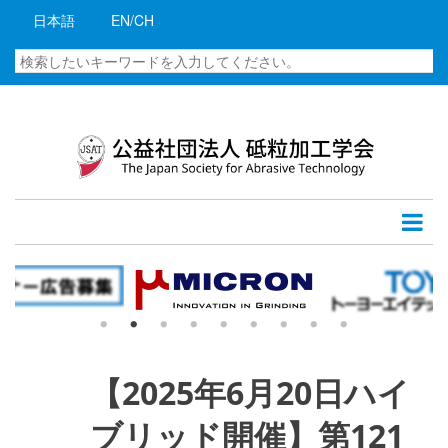
メ
日本語
EN/CH
イ
ン
検
コ
索
ン
テ
ン
ツ
に
移
動
【2025年6月20日ハイ
ブリッド開催】第121