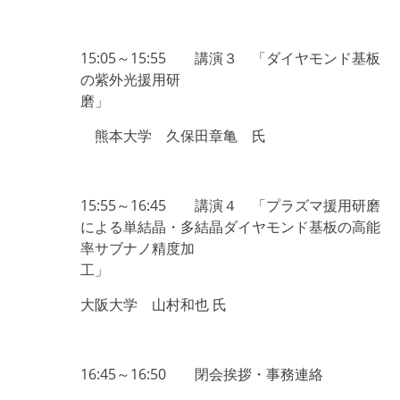
15:05
～15:55 講
演３ 「ダイヤモンド基板
の紫外光援用研
磨」
熊本大学 久保田章亀 氏
15:55
～16:45 講演４ 「プラズマ援用研磨
による単結晶・多結晶ダイヤモンド基板の高能
率サブナノ精度加
工」
大阪大学 山村和也 氏
16:45
～16:50 閉会挨拶・事務連絡