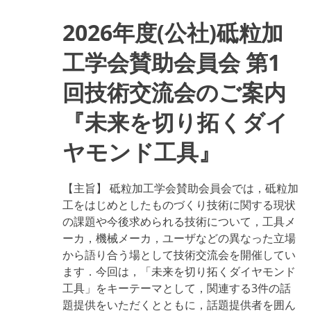
信
越
2026年度(公社)砥粒加
地
区
部
工学会賛助会員会 第1
会
令
回技術交流会のご案内
和
8
年
『未来を切り拓くダイ
度
地
ヤモンド工具』
区
部
会
大
【主旨】
砥粒加工学会賛助会員会では，砥粒加
会・
工をはじめとしたものづくり技術に関する現状
第
1
の課題や今後求められる技術について，工具メ
回
ーカ，機械メーカ，ユーザなどの異なった立場
研
から語り合う場として技術交流会を開催してい
究・
見
ます．今回は，「未来を切り拓くダイヤモンド
学
工具」をキーテーマとして，関連する3件の話
会
開
題提供をいただくとともに，話題提供者を囲ん