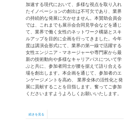
加速する現代において、多様な視点を取り入れ
か
ら
たイノベーションの創出は不可欠であり、業界
切
の持続的な発展に欠かせません。本賛助会員会
り
拓
では、これまでも展示会合同見学会などを通じ
く
て、業界で働く女性のネットワーク構築とスキ
研
ルアップを目的に企画を行ってきました。今年
削
加
度は講演会形式にて、業界の第一線で活躍する
工
女性エンジニア・マネージャーや専門家から最
の
新
新の技術動向や多様なキャリアパスについて学
し
ぶと共に、参加者同士が腰を据えて語り合える
い
場を創出します。本企画を通じて、参加者のエ
応
用」
ンゲージメントを高め、 業界全体の活性化と発
の
展に貢献することを目指します。奮ってご参加
くださいますようよろしくお願いいたします。
2026
続きを見る
年
度