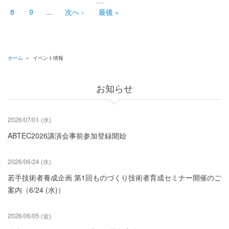
頭
ペ
レ
り
ペ
ー
ン
会
Page
8
Page
9
…
次
次へ ›
最
最後 »
ー
ジ
ト
賛
ペ
終
ジ
ペ
ー
ペ
助
ー
ジ
ー
会
ジ
ジ
員
会
ホーム
»
イベント情報
第
パ
1
回
ン
お知らせ
技
術
く
交
流
ず
2026/07/01 (水)
会
の
ABTEC2026講演会事前参加登録開始
ご
案
内
2026/06/24 (水)
『未
来
若手技術者養成企画 第1回ものづくり技術者育成セミナー開催のご
を
案内（6/24 (水)）
切
り
拓
2026/06/05 (金)
く
ダ