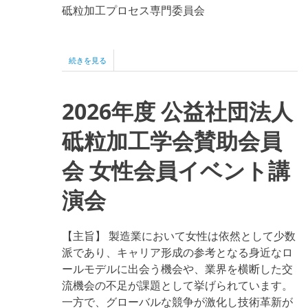
砥粒加工プロセス専門委員会
【2026
続きを見る
年
5
月
2026年度 公益社団法人
14
日
開
砥粒加工学会賛助会員
催】
SF
会 女性会員イベント講
委
員
会
演会
第
126
回
【主旨】 製造業において女性は依然として少数
研
究
派であり、キャリア形成の参考となる身近なロ
会
ールモデルに出会う機会や、業界を横断した交
「基
礎
流機会の不足が課題として挙げられています。
研
一方で、グローバルな競争が激化し技術革新が
究