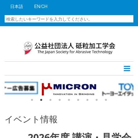
メ
日本語
EN/CH
イ
ン
検
コ
索
ン
テ
ン
ツ
に
移
動
イベント情報
2026年度 講演・見学会