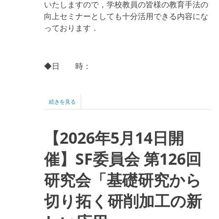
いたしますので，学校教員の皆様の教育手法の
向上セミナーとしても十分活用できる内容にな
っております．
◆
日 時
：
第
続きを見る
61
回
グ
【2026年5月14日開
ラ
イ
ン
催】SF委員会 第126回
デ
ィ
研究会「基礎研究から
ン
グ・
ア
切り拓く研削加工の新
カ
デ
ミ