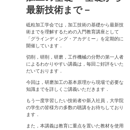
工
最新技術まで－
技
術
に
砥粒加工学会では，加工技術の基礎から最新技
関
す
術までを理解するための入門教育講座として
る
「グラインディング・アカデミー」を定期的に
講
演
開催しています．
会
&
切削，研削，研磨，工作機械の分野の第一人者
大
によるわかりやすい講義は，毎回ご好評をいた
塚
精
だいております．
工
株
今回は，研磨加工の基本原理から現場で必要な
式
知識までを詳しくご講義いただきます．
会
社
見
もう一度学習したい技術者や新入社員，大学院
学
の学生の皆様方の多数の聴講をお待ちしており
会
ます．
の
また，本講義は教育に重点を置いた教材を使用