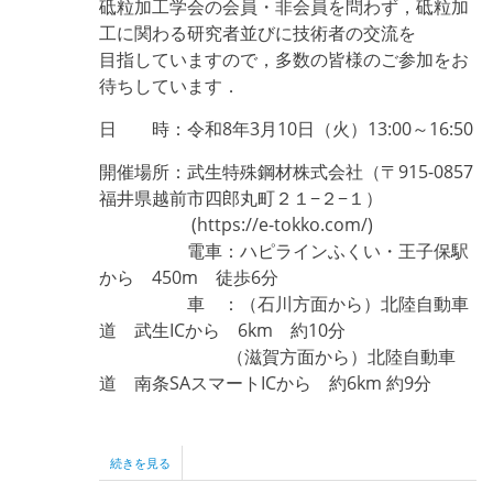
砥粒加工学会の会員・非会員を問わず，砥粒加
の
工に関わる研究者並びに技術者の交流を
目指していますので，多数の皆様のご参加をお
待ちしています．
日 時：令和8年3月10日（火）13:00～16:50
開催場所：武生特殊鋼材株式会社（〒915-0857
福井県越前市四郎丸町２１−２−１）
(https://e-tokko.com/)
電車：ハピラインふくい・王子保駅
から 450m 徒歩6分
車 ：（石川方面から）北陸自動車
道 武生ICから 6km 約10分
（滋賀方面から）北陸自動車
道 南条SAスマートICから 約6km 約9分
北
続きを見る
陸