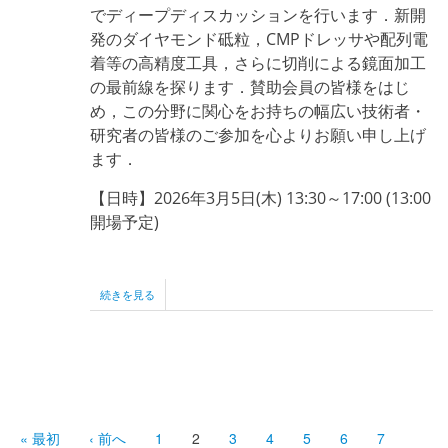
催
でディープディスカッションを行います．新開
の
ご
発のダイヤモンド砥粒，CMPドレッサや配列電
案
着等の高精度工具，さらに切削による鏡面加工
内
の最前線を探ります．賛助会員の皆様をはじ
の
め，この分野に関心をお持ちの幅広い技術者・
研究者の皆様のご参加を心よりお願い申し上げ
ます．
【日時】2026年3月5日(木) 13:30～17:00 (13:00
開場予定)
2026
続きを見る
年
度
(公
社)
ペ
砥
ー
粒
ジ
加
工
送
先
« 最初
前
‹ 前へ
Page
1
カ
2
Page
3
Page
4
Page
5
Page
6
Page
7
学