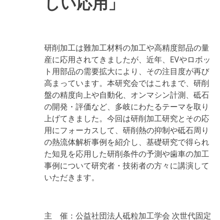
しい応用」
ー
研
磨
加
工
研削加工は難加工材料の加工や高精度部品の量
の
基
産に応用されてきましたが、近年、EVやロボッ
礎
ト用部品の需要拡大により、その注目度が再び
－
高まっています。本研究会ではこれまで、研削
基
礎
盤の精度向上や自動化、オンマシン計測、砥石
か
の開発・評価など、多岐にわたるテーマを取り
ら
最
上げてきました。今回は研削加工研究とその応
新
用にフォーカスして、研削熱の抑制や砥石周り
技
の熱流体解析事例を紹介し、基礎研究で得られ
術
ま
た知見を応用した研削条件の予測や歯車の加工
で
事例について研究者・技術者の方々に講演して
－
の
いただきます。
主 催：公益社団法人砥粒加工学会 次世代固定