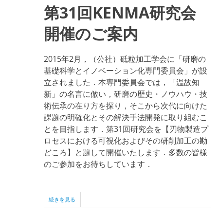
公
第31回KENMA研究会
益
社
団
開催のご案内
法
人
砥
2015年2月，（公社）砥粒加工学会に「研磨の
粒
加
基礎科学とイノベーション化専門委員会」が設
工
立されました．本専門委員会では，「温故知
学
新」の名言に倣い，研磨の歴史・ノウハウ・技
会
賛
術伝承の在り方を探り，そこから次代に向けた
助
課題の明確化とその解決手法開発に取り組むこ
会
員
とを目指します．第31回研究会を【刃物製造プ
会
ロセスにおける可視化およびその研削加工の勘
女
性
どころ】と題して開催いたします．多数の皆様
会
のご参加をお待ちしています．
員
イ
ベ
ン
第
続きを見る
ト
31
講
回
演