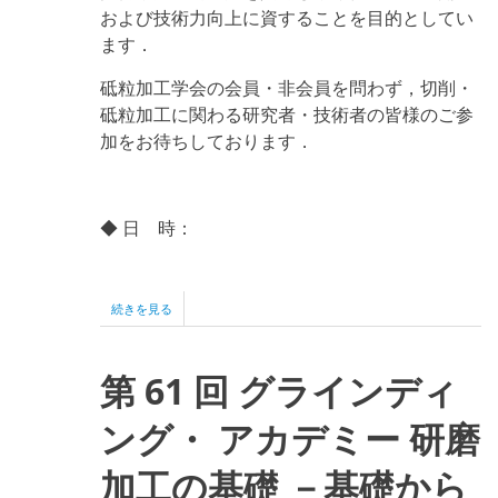
および技術力向上に資することを目的としてい
ます．
砥粒加工学会の会員・非会員を問わず，切削・
砥粒加工に関わる研究者・技術者の皆様のご参
加をお待ちしております．
◆
日 時
：
2026
続きを見る
年
度
講
第 61 回 グラインディ
演・
見
学
ング・ アカデミー 研磨
会
先
加工の基礎 －基礎から
端
加