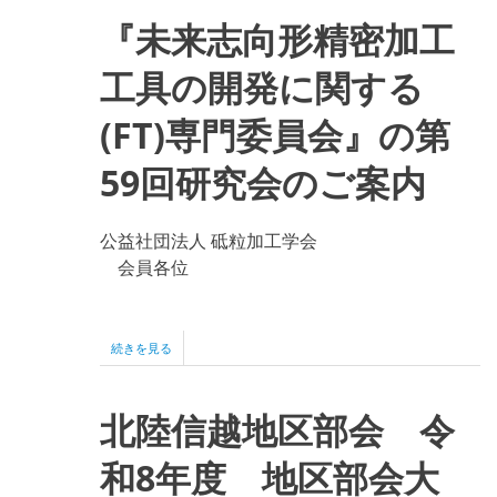
KENMA
会
『未来志向形精密加工
研
の
究
会
工具の開発に関する
開
催
(FT)専門委員会』の第
の
ご
案
59回研究会のご案内
内
の
公益社団法人 砥粒加工学会
会員各位
『未
続きを見る
来
志
向
北陸信越地区部会 令
形
精
密
和8年度 地区部会大
加