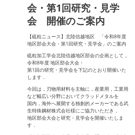
工
会・第1回研究・見学
工
具
の
会 開催のご案内
開
発
に
【砥粒ニュース】北陸信越地区 「令和8年度
関
す
地区部会大会・第1回研究・見学会」のご案内
る
(FT)
砥粒加工学会北陸信越地区部会の企画として，
専
令和8年度 地区部会大会・
門
委
第1回の研究・見学会を下記のとおり開催いた
員
します．
会』
の
第
今回は，刃物用材料を主軸に，産業用，工業用
59
など幅広い分野においてクラッドメタルを
回
国内，海外へ展開する独創的メーカーである武
研
究
生特殊鋼材株式会社様にご協力いただき，
会
地区部会大会と研究・見学会を開催いたしま
の
ご
す．
案
内